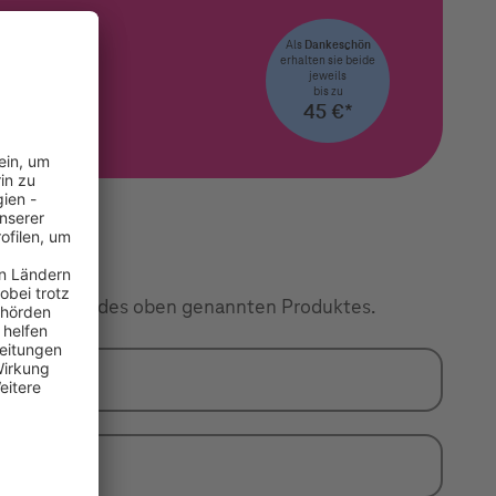
Als
Dankeschön
erhalten sie beide
jeweils
bis zu
45 €*
agsabschluss des oben genannten Produktes.