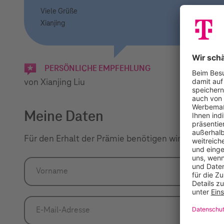
Viele Grüße
Xianjing
PERSÖNLICHE EMPFEHLUNG
von Xianjing Liu
Meine Daten
Für den Erhalt der Prämie benötigen wir unverbind
Vorname*
Vorname
E-Mail-Adresse*
E-Mail-Adresse