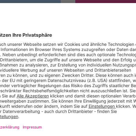
0,00 €
ab
Tarifdetails
lich deine Angaben. Dies bedeutet für dich keinen Vertr
Name*
Name