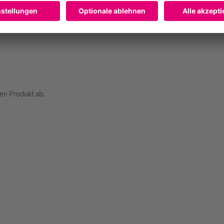
 (AGB)
, die Bedingungen für eine erfolgreiche Prämierung sowie die Te
hlung auf die
Datenschutzhinweise der Telekom
hingewiesen.
en Produkt ab.