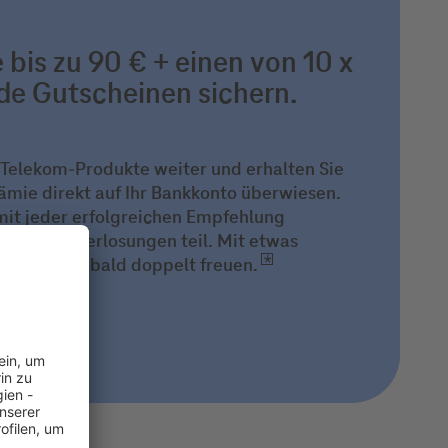
bis zu 90 € + einen von 10 x
e Gutscheinen sichern.
e Telekom-Produkte weiter und erhalten Sie
ämie direkt auf Ihr Bankkonto überwiesen.
mit jeder erfolgreichen Empfehlung
atlichen Verlosungen teil. Mit etwas
teilnahme_august_202
h vielleicht bald doppelt freuen.