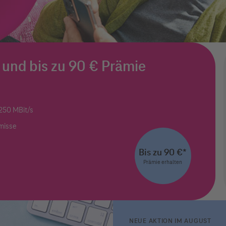
und bis zu 90 € Prämie
 250 MBit/s
misse
Bis zu 90 €*
Prämie erhalten
NEUE AKTION IM AUGUST