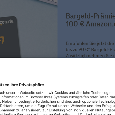
Bargeld-Prämie 
100 € Amazon.d
Empfehlen Sie jetzt di
bis zu 90 €* Bargeld-Pr
Zusätzlich nehmen Sie 
automatisch an der mon
Losglück können Sie sic
Bis zu 90 €*
Prämie erhalten
Jetzt empfehlen