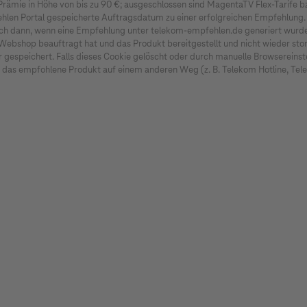
om empfehlen einverstanden ist. Eine Selbstwerbung i
 Prämie in Höhe von bis zu 90 €; ausgeschlossen sind MagentaTV Flex-Tarife
fehlen Portal gespeicherte Auftragsdatum zu einer erfolgreichen Empfehlu
eutsche Telekom AG und deren Angehörige sowie Vertrieb
ich dann, wenn eine Empfehlung unter telekom-empfehlen.de generiert wurde,
bshop beauftragt hat und das Produkt bereitgestellt und nicht wieder storni
espeichert. Falls dieses Cookie gelöscht oder durch manuelle Browsereinste
das empfohlene Produkt auf einem anderen Weg (z. B. Telekom Hotline, Teleko