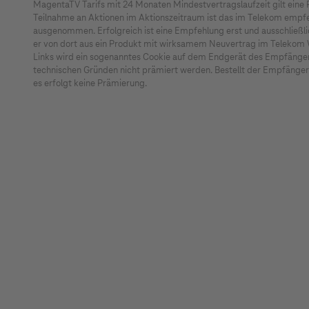
Kontaktaufnahme im Rahmen des Programms Telek
MagentaTV Tarifs mit 24 Monaten Mindestvertragslaufzeit gilt eine
Prämie.
Teilnahme an Aktionen im Aktionszeitraum ist das im Telekom emp
ausgeschlossen sind Mitarbeiter des Konzerns D
ausgenommen. Erfolgreich ist eine Empfehlung erst und ausschließl
gewerbliche Nutzung ist untersagt.
er von dort aus ein Produkt mit wirksamem Neuvertrag im Telekom We
Links wird ein sogenanntes Cookie auf dem Endgerät des Empfänger g
technischen Gründen nicht prämiert werden. Bestellt der Empfänger 
es erfolgt keine Prämierung.