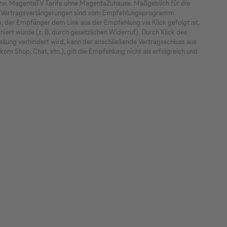
st ausgeschlossen. Von der Teilnahme
 bzw. MagentaTV Tarife ohne MagentaZuhause. Maßgeblich für die
ng. Vertragsverlängerungen sind vom Empfehlungsprogramm
spartner des Konzerns Deutsche Telekom AG. Die
 der Empfänger dem Link aus der Empfehlung via Klick gefolgt ist,
ert wurde (z. B. durch gesetzlichen Widerruf). Durch Klick des
llung verhindert wird, kann der anschließende Vertragsschluss aus
m Shop, Chat, etc.), gilt die Empfehlung nicht als erfolgreich und